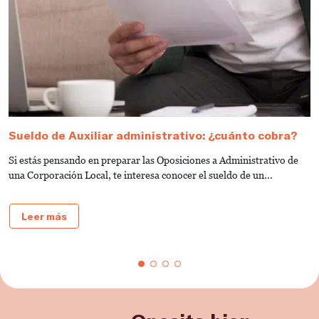
Sueldo de Auxiliar administrativo: ¿cuánto cobra?
G
a
Si estás pensando en preparar las Oposiciones a Administrativo de
S
una Corporación Local, te interesa conocer el sueldo de un...
de
Leer más