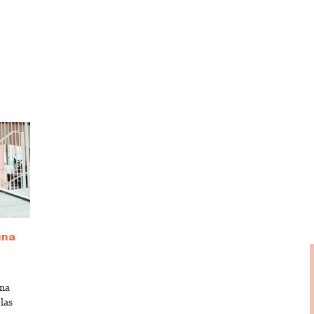
una
una
 las