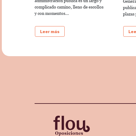
administración pública es un largo y
Genera
complicado camino, lleno de escollos
public
y con momentos...
plazas 
Leer más
Lee