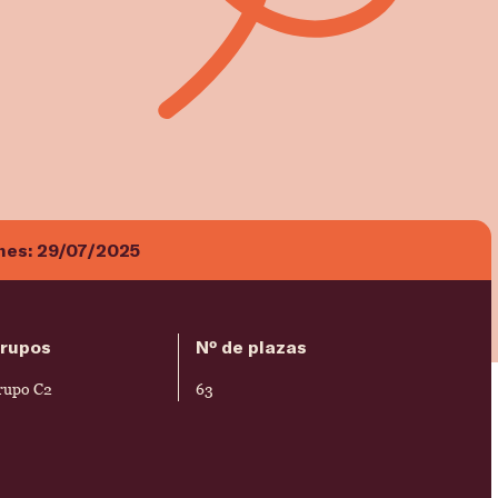
ones:
29/07/2025
rupos
Nº de plazas
rupo C2
63