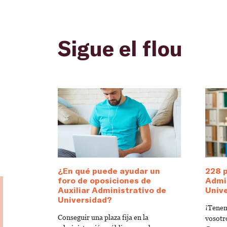
Sigue el flou
¿En qué puede ayudar un
228 p
foro de oposiciones de
Admin
Auxiliar Administrativo de
Unive
Universidad?
¡Tenem
Conseguir una plaza fija en la
vosotr