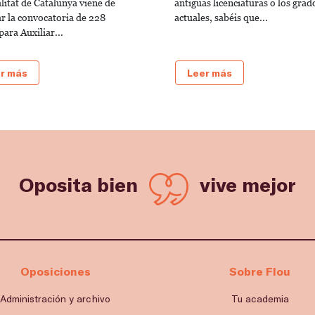
litat de Catalunya viene de
antiguas licenciaturas o los grad
ar la convocatoria de 228
actuales, sabéis que...
para Auxiliar...
r más
Leer más
Oposita bien
vive mejor
Oposiciones
Sobre Flou
Administración y archivo
Tu academia