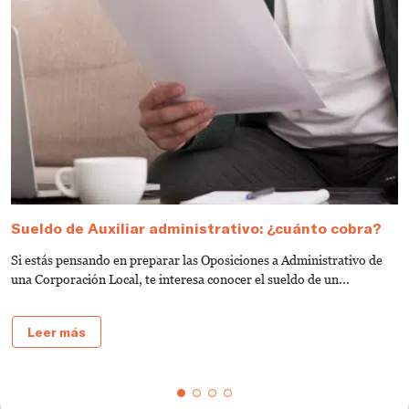
Sueldo de Auxiliar administrativo: ¿cuánto cobra?
G
a
Si estás pensando en preparar las Oposiciones a Administrativo de
S
una Corporación Local, te interesa conocer el sueldo de un...
de
Leer más