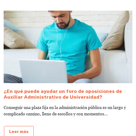
¿En qué puede ayudar un foro de oposiciones de
2
Auxiliar Administrativo de Universidad?
U
Conseguir una plaza fija en la administración pública es un largo y
¡
complicado camino, lleno de escollos y con momentos...
G
pl
Leer más