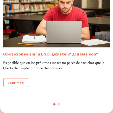
Oposiciones sin la ESO, ¿existen? ¿cuáles son?
C
S
Es posible que en los próximos meses no pares de escuchar que la
E
Oferta de Empleo Público del 2024 es...
a
e
Leer más