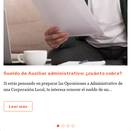
Sueldo de Auxiliar administrativo: ¿cuánto cobra?
G
a
Si estás pensando en preparar las Oposiciones a Administrativo de
S
una Corporación Local, te interesa conocer el sueldo de un...
de
Leer más