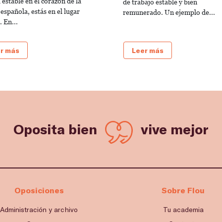
 estable en el corazón de la
de trabajo estable y bien
 española, estás en el lugar
remunerado. Un ejemplo de...
 En...
r más
Leer más
Oposita bien
vive mejor
Oposiciones
Sobre Flou
Administración y archivo
Tu academia