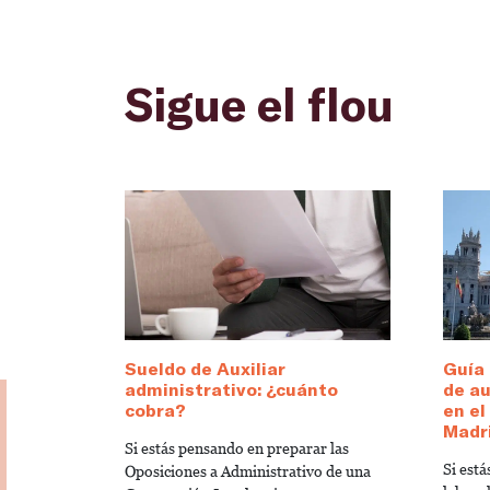
Sigue el flou
Sueldo de Auxiliar
Guía 
administrativo: ¿cuánto
de au
cobra?
en e
Madr
Si estás pensando en preparar las
Si est
Oposiciones a Administrativo de una