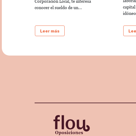
laboral
Corporación Local, te interesa
capital
conocer el sueldo de un...
idóneo.
Leer más
Lee