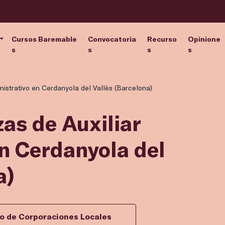
Cursos Baremable
Convocatoria
Recurso
Opinione
s
s
s
s
inistrativo en Cerdanyola del Vallès (Barcelona)
zas de Auxiliar
n Cerdanyola del
a)
vo de Corporaciones Locales