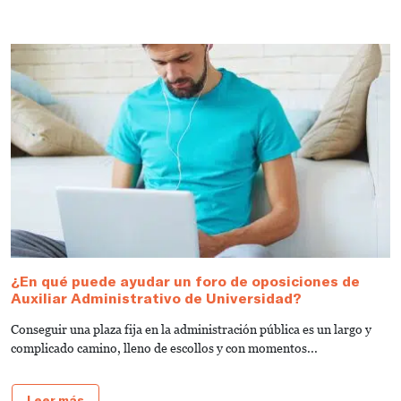
¿En qué puede ayudar un foro de oposiciones de
2
Auxiliar Administrativo de Universidad?
U
Conseguir una plaza fija en la administración pública es un largo y
¡
complicado camino, lleno de escollos y con momentos...
G
pl
Leer más