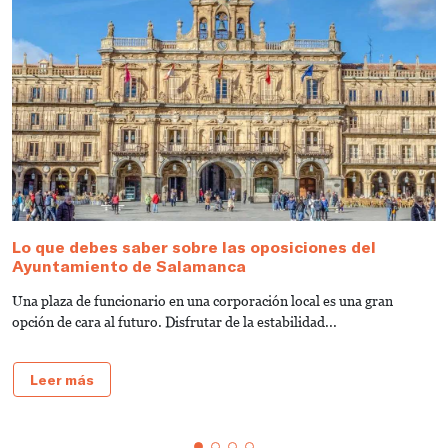
Lo que debes saber sobre las oposiciones del
G
Ayuntamiento de Salamanca
V
Una plaza de funcionario en una corporación local es una gran
¿
opción de cara al futuro. Disfrutar de la estabilidad...
¿
Leer más