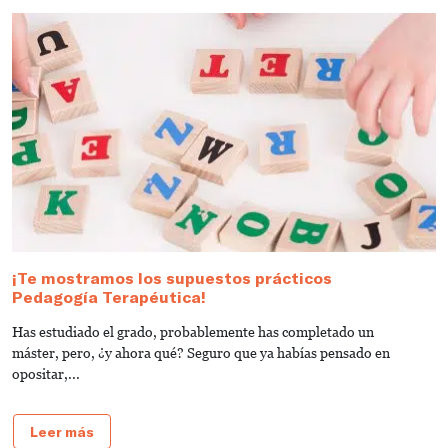
¡Te mostramos los supuestos prácticos
¿
Pedagogía Terapéutica!
m
Has estudiado el grado, probablemente has completado un
S
máster, pero, ¿y ahora qué? Seguro que ya habías pensado en
d
opositar,...
Leer más