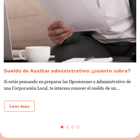
Sueldo de Auxiliar administrativo: ¿cuánto cobra?
G
a
Si estás pensando en preparar las Oposiciones a Administrativo de
S
una Corporación Local, te interesa conocer el sueldo de un...
de
Leer más