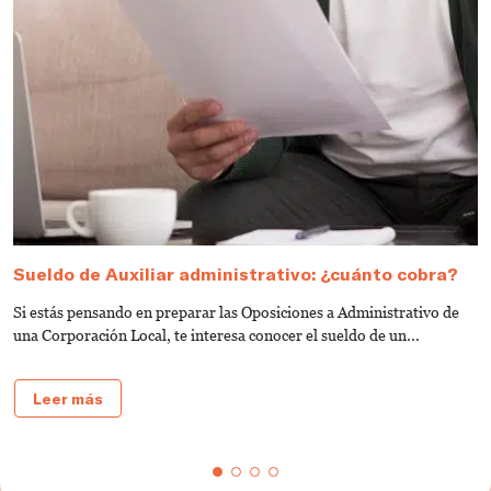
Sueldo de Auxiliar administrativo: ¿cuánto cobra?
G
a
Si estás pensando en preparar las Oposiciones a Administrativo de
S
una Corporación Local, te interesa conocer el sueldo de un...
de
Leer más