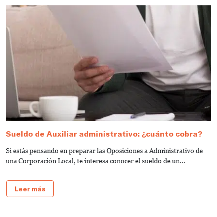
Sueldo de Auxiliar administrativo: ¿cuánto cobra?
G
a
Si estás pensando en preparar las Oposiciones a Administrativo de
S
una Corporación Local, te interesa conocer el sueldo de un...
de
Leer más