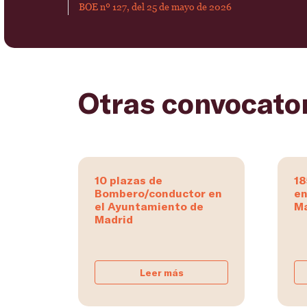
BOE nº 127, del 25 de mayo de 2026
Otras convocato
10 plazas de
18
Bombero/conductor en
en
el Ayuntamiento de
Ma
Madrid
Leer más