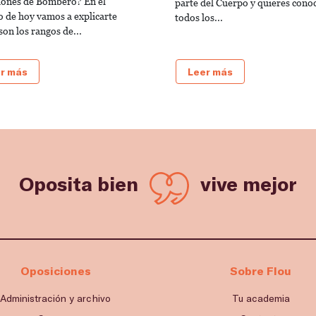
iones de Bombero? En el
parte del Cuerpo y quieres cono
lo de hoy vamos a explicarte
todos los...
son los rangos de...
r más
Leer más
Oposita bien
vive mejor
Oposiciones
Sobre Flou
Administración y archivo
Tu academia