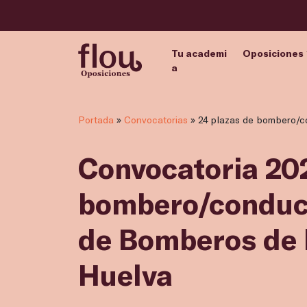
Tu academi
Oposiciones
a
Portada
»
Convocatorias
»
24 plazas de bombero/co
Convocatoria 202
bombero/conduct
de Bomberos de l
Huelva