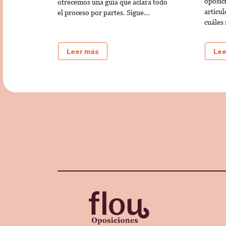
oposic
ofrecemos una guía que aclara todo
artícu
el proceso por partes. Sigue...
cuáles 
Leer más
Lee