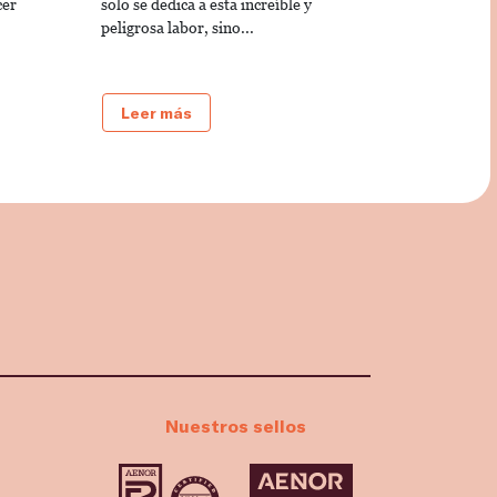
cer
solo se dedica a esta increíble y
peligrosa labor, sino...
Leer más
Nuestros sellos