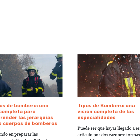
os de bombero: una
Tipos de Bombero: una
 completa para
visión completa de las
ender las jerarquías
especialidades
os cuerpos de bomberos
Puede ser que hayas llegado a es
ndo en preparar las
artículo por dos razones: formas