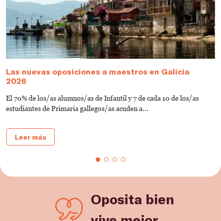
Las nuevas oposiciones a maestros en Galicia
¿
2026
o
El 70% de los/as alumnos/as de Infantil y 7 de cada 10 de los/as
P
estudiantes de Primaria gallegos/as acuden a...
e
Leer más
Oposita bien
vive mejor