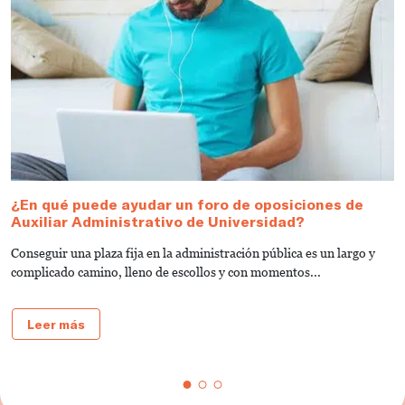
¿En qué puede ayudar un foro de oposiciones de
2
Auxiliar Administrativo de Universidad?
U
Conseguir una plaza fija en la administración pública es un largo y
¡
complicado camino, lleno de escollos y con momentos...
G
pl
Leer más