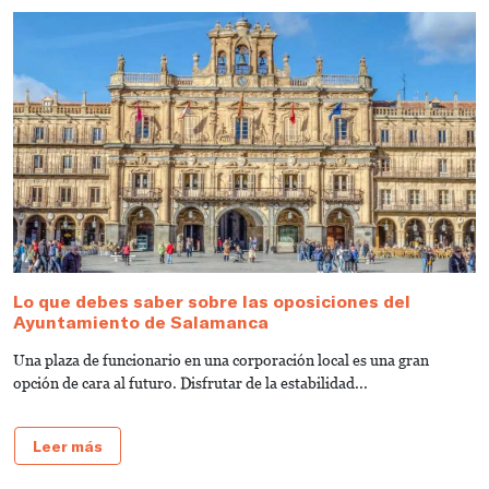
Lo que debes saber sobre las oposiciones del
G
Ayuntamiento de Salamanca
V
Una plaza de funcionario en una corporación local es una gran
¿
opción de cara al futuro. Disfrutar de la estabilidad...
¿
Leer más