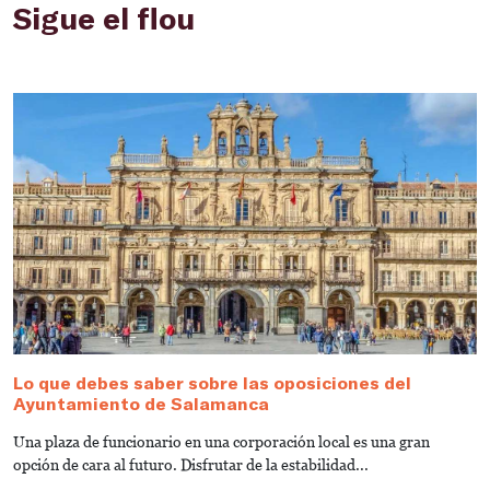
Sigue el flou
Lo que debes saber sobre las oposiciones del
G
Ayuntamiento de Salamanca
V
Una plaza de funcionario en una corporación local es una gran
¿
opción de cara al futuro. Disfrutar de la estabilidad...
¿