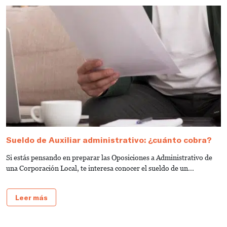
Sueldo de Auxiliar administrativo: ¿cuánto cobra?
G
a
Si estás pensando en preparar las Oposiciones a Administrativo de
S
una Corporación Local, te interesa conocer el sueldo de un...
de
Leer más