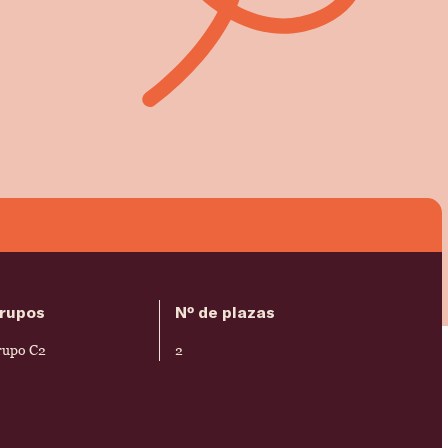
rupos
Nº de plazas
rupo C2
2