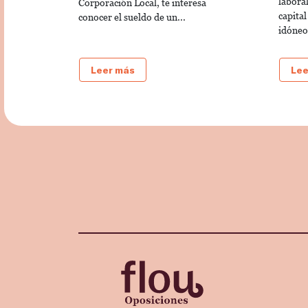
laboral
Corporación Local, te interesa
capital
conocer el sueldo de un...
idóneo.
Leer más
Lee