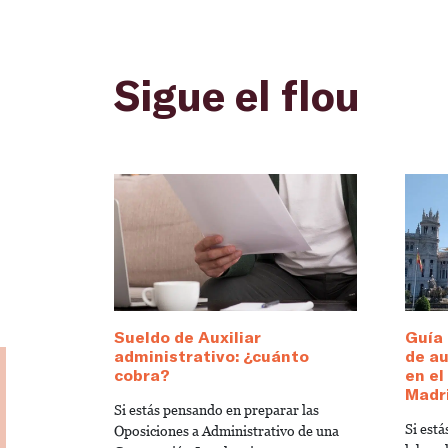
Sigue el flou
Sueldo de Auxiliar
Guía 
administrativo: ¿cuánto
de au
cobra?
en e
Madr
Si estás pensando en preparar las
Si est
Oposiciones a Administrativo de una