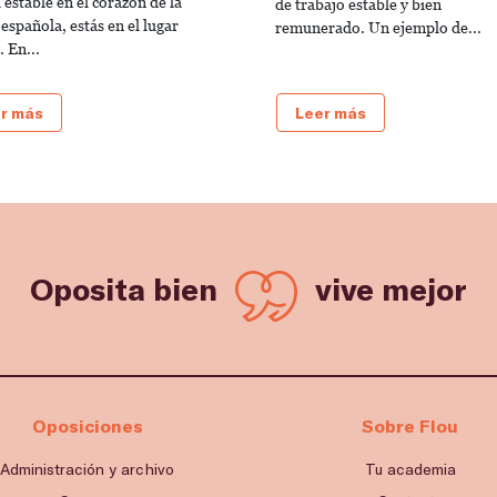
 estable en el corazón de la
de trabajo estable y bien
 española, estás en el lugar
remunerado. Un ejemplo de...
 En...
r más
Leer más
Oposita bien
vive mejor
Oposiciones
Sobre Flou
Administración y archivo
Tu academia