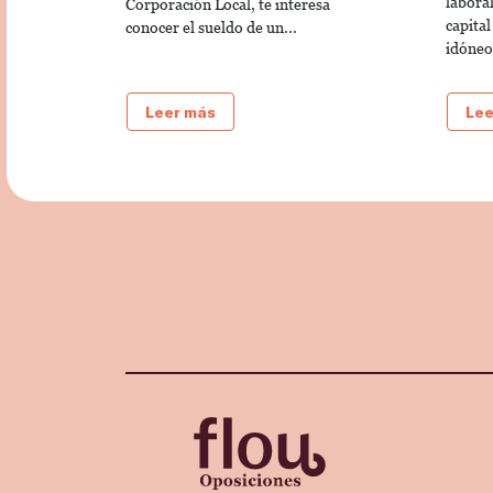
laboral
Corporación Local, te interesa
capital
conocer el sueldo de un...
idóneo.
Leer más
Lee