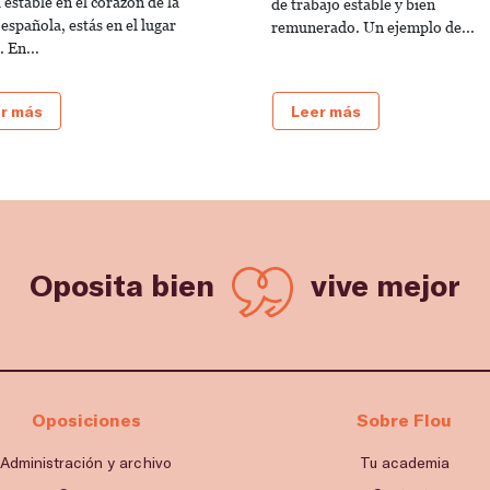
 estable en el corazón de la
de trabajo estable y bien
 española, estás en el lugar
remunerado. Un ejemplo de...
 En...
r más
Leer más
Oposita bien
vive mejor
Oposiciones
Sobre Flou
Administración y archivo
Tu academia