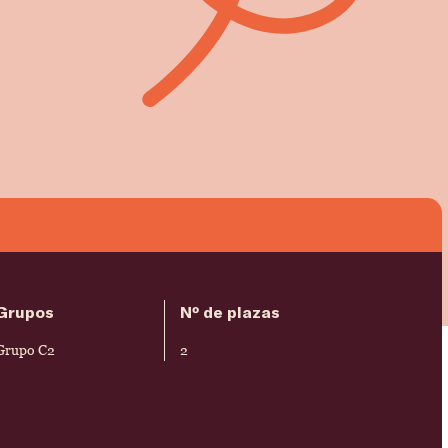
Grupos
Nº de plazas
Grupo C2
2