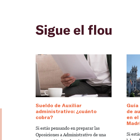
Sigue el flou
Sueldo de Auxiliar
Guía 
administrativo: ¿cuánto
de au
cobra?
en e
Madr
Si estás pensando en preparar las
Si est
Oposiciones a Administrativo de una