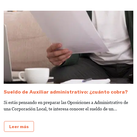
Sueldo de Auxiliar administrativo: ¿cuánto cobra?
G
a
Si estás pensando en preparar las Oposiciones a Administrativo de
S
una Corporación Local, te interesa conocer el sueldo de un...
de
Leer más