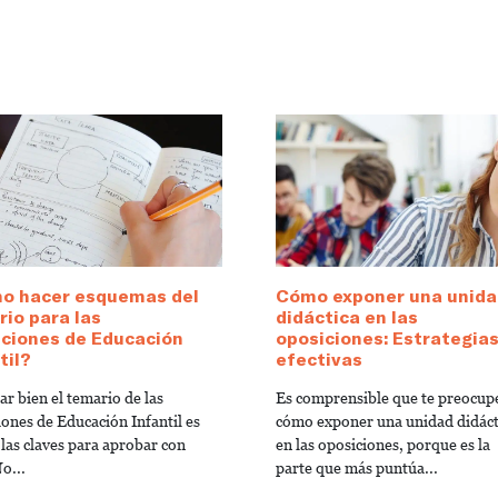
o hacer esquemas del
Cómo exponer una unida
io para las
didáctica en las
iciones de Educación
oposiciones: Estrategia
til?
efectivas
r bien el temario de las
Es comprensible que te preocup
iones de Educación Infantil es
cómo exponer una unidad didáct
 las claves para aprobar con
en las oposiciones, porque es la
o...
parte que más puntúa...