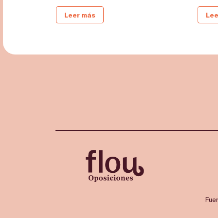
Leer más
Lee
Fue