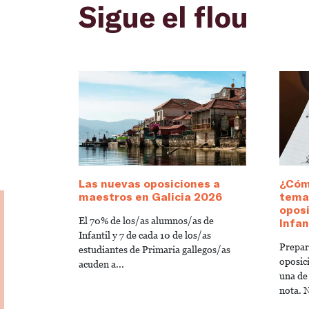
Sigue el flou
Las nuevas oposiciones a
¿Cóm
maestros en Galicia 2026
temar
opos
El 70% de los/as alumnos/as de
Infan
Infantil y 7 de cada 10 de los/as
Prepara
estudiantes de Primaria gallegos/as
oposic
acuden a...
una de
nota. N