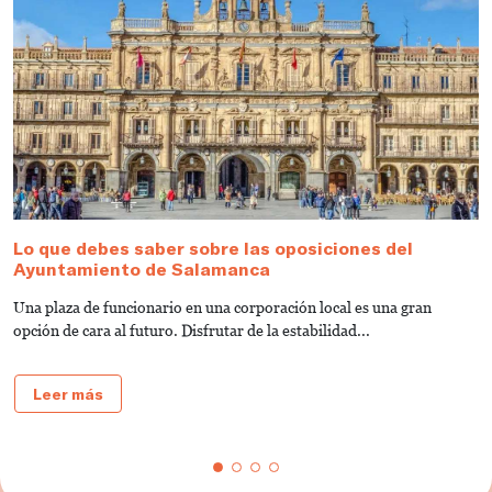
Lo que debes saber sobre las oposiciones del
G
Ayuntamiento de Salamanca
V
Una plaza de funcionario en una corporación local es una gran
¿
opción de cara al futuro. Disfrutar de la estabilidad...
¿
Leer más