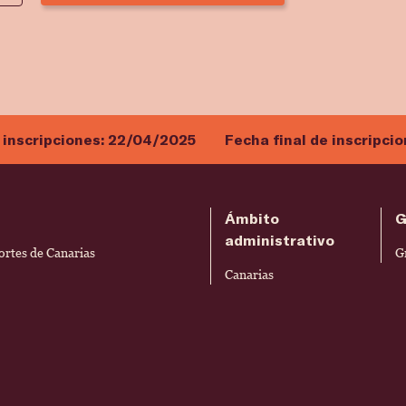
 inscripciones:
22/04/2025
Fecha final de inscripci
Ámbito
G
administrativo
ortes de Canarias
G
Canarias