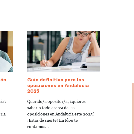
ión
Guía definitiva para las
u
oposiciones en Andalucía
2025
cia?
Querido/a opositor/a, ¿quieres
n
saberlo todo acerca de las
ria
oposiciones en Andalucía este 2025?
¡Estás de suerte! En Flou te
contamos...