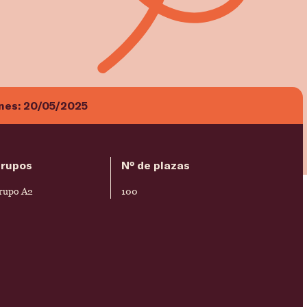
ones:
20/05/2025
rupos
Nº de plazas
rupo A2
100