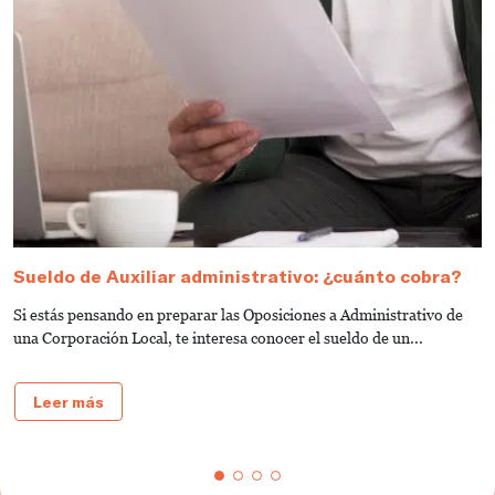
Sueldo de Auxiliar administrativo: ¿cuánto cobra?
G
a
Si estás pensando en preparar las Oposiciones a Administrativo de
S
una Corporación Local, te interesa conocer el sueldo de un...
de
Leer más