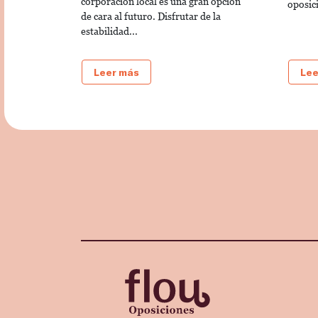
corporación local es una gran opción
oposici
de cara al futuro. Disfrutar de la
estabilidad...
Leer más
Lee