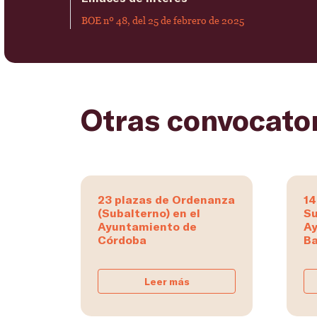
BOE nº 48, del 25 de febrero de 2025
Otras convocato
23 plazas de Ordenanza
14
(Subalterno) en el
Su
Ayuntamiento de
Ay
Córdoba
Ba
Leer más