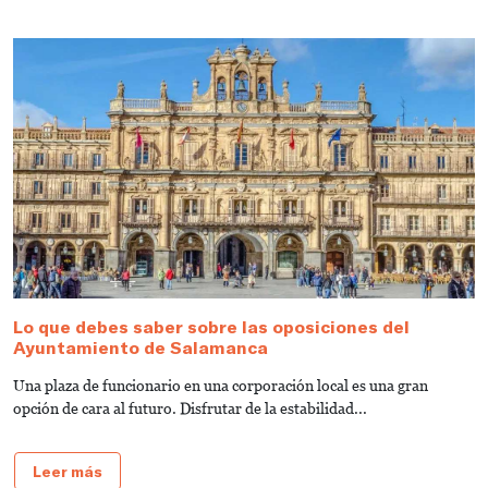
Lo que debes saber sobre las oposiciones del
G
Ayuntamiento de Salamanca
V
Una plaza de funcionario en una corporación local es una gran
¿
opción de cara al futuro. Disfrutar de la estabilidad...
¿
Leer más