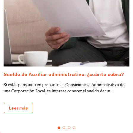
Sueldo de Auxiliar administrativo: ¿cuánto cobra?
G
a
Si estás pensando en preparar las Oposiciones a Administrativo de
S
una Corporación Local, te interesa conocer el sueldo de un...
de
Leer más