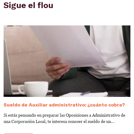
Sigue el flou
Sueldo de Auxiliar administrativo: ¿cuánto cobra?
G
a
Si estás pensando en preparar las Oposiciones a Administrativo de
S
una Corporación Local, te interesa conocer el sueldo de un...
de