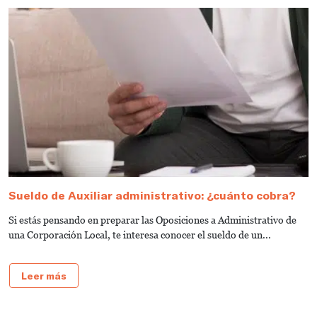
Sueldo de Auxiliar administrativo: ¿cuánto cobra?
G
a
Si estás pensando en preparar las Oposiciones a Administrativo de
S
una Corporación Local, te interesa conocer el sueldo de un...
de
Leer más