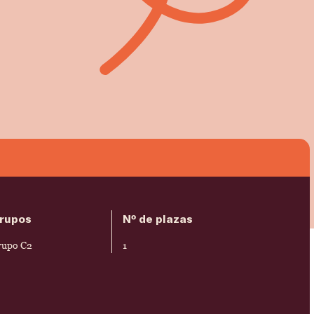
rupos
Nº de plazas
rupo C2
1