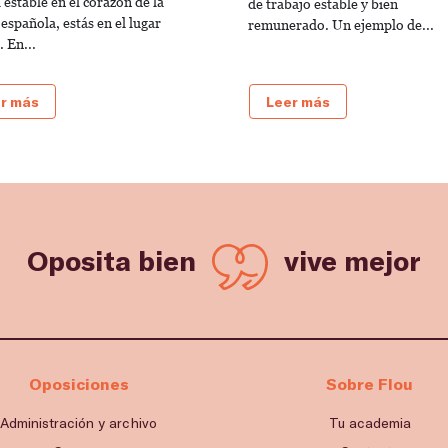
 estable en el corazón de la
de trabajo estable y bien
 española, estás en el lugar
remunerado. Un ejemplo de...
 En...
r más
Leer más
Oposita bien
vive mejor
Oposiciones
Sobre Flou
Administración y archivo
Tu academia