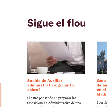
Sigue el flou
Sueldo de Auxiliar
Guía 
administrativo: ¿cuánto
de au
cobra?
en e
Madr
Si estás pensando en preparar las
Si est
Oposiciones a Administrativo de una