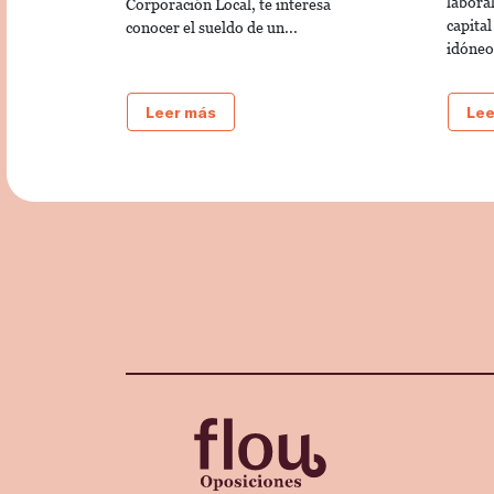
laboral
Corporación Local, te interesa
capital
conocer el sueldo de un...
idóneo.
Leer más
Lee