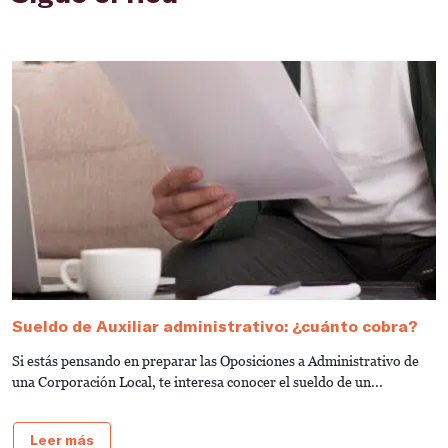
Sueldo de Auxiliar administrativo: ¿cuánto cobra?
G
a
Si estás pensando en preparar las Oposiciones a Administrativo de
S
una Corporación Local, te interesa conocer el sueldo de un...
de
Leer más