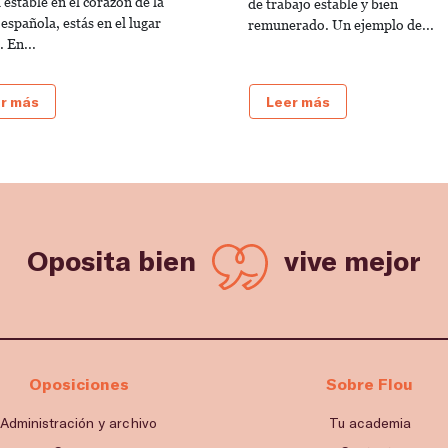
 estable en el corazón de la
de trabajo estable y bien
 española, estás en el lugar
remunerado. Un ejemplo de...
 En...
r más
Leer más
Oposita bien
vive mejor
Oposiciones
Sobre Flou
Administración y archivo
Tu academia