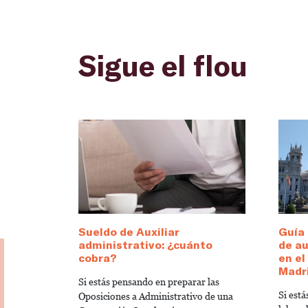
Sigue el flou
Sueldo de Auxiliar
Guía 
administrativo: ¿cuánto
de au
cobra?
en e
Madr
Si estás pensando en preparar las
Si est
Oposiciones a Administrativo de una