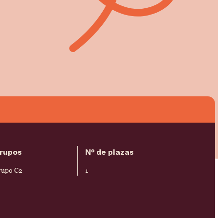
rupos
Nº de plazas
rupo C2
1