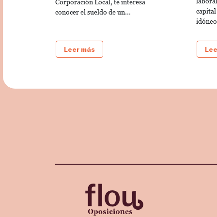
laboral
Corporación Local, te interesa
capital
conocer el sueldo de un...
idóneo.
Leer más
Lee