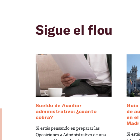
Sigue el flou
Sueldo de Auxiliar
Guía 
administrativo: ¿cuánto
de au
cobra?
en e
Madr
Si estás pensando en preparar las
Si est
Oposiciones a Administrativo de una