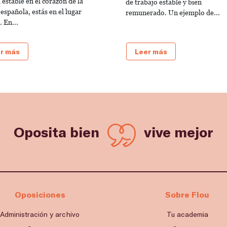
 estable en el corazón de la
de trabajo estable y bien
 española, estás en el lugar
remunerado. Un ejemplo de...
 En...
r más
Leer más
Oposita bien
vive mejor
Oposiciones
Sobre Flou
Administración y archivo
Tu academia