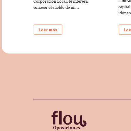
laboral
Corporación Local, te interesa
capital
conocer el sueldo de un...
idóneo.
Leer más
Lee