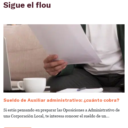
Sigue el flou
Sueldo de Auxiliar administrativo: ¿cuánto cobra?
G
a
Si estás pensando en preparar las Oposiciones a Administrativo de
S
una Corporación Local, te interesa conocer el sueldo de un...
de