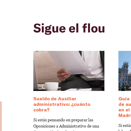
Sigue el flou
Sueldo de Auxiliar
Guía 
administrativo: ¿cuánto
de au
cobra?
en e
Madr
Si estás pensando en preparar las
Si est
Oposiciones a Administrativo de una