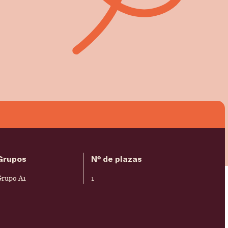
Grupos
Nº de plazas
Grupo A1
1