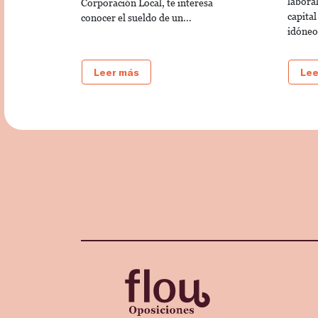
laboral
Corporación Local, te interesa
capital
conocer el sueldo de un...
idóneo.
Leer más
Lee