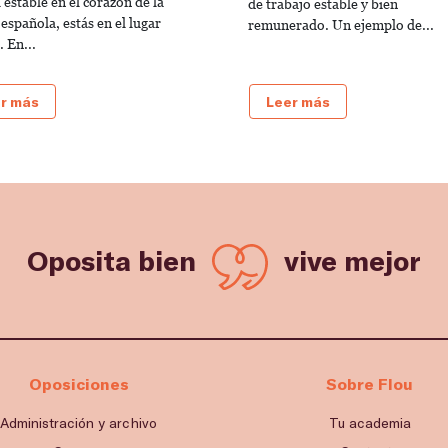
 estable en el corazón de la
de trabajo estable y bien
 española, estás en el lugar
remunerado. Un ejemplo de...
 En...
r más
Leer más
Oposita bien
vive mejor
Oposiciones
Sobre Flou
Administración y archivo
Tu academia