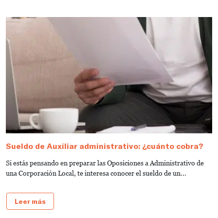
Sueldo de Auxiliar administrativo: ¿cuánto cobra?
G
a
Si estás pensando en preparar las Oposiciones a Administrativo de
S
una Corporación Local, te interesa conocer el sueldo de un...
de
Leer más