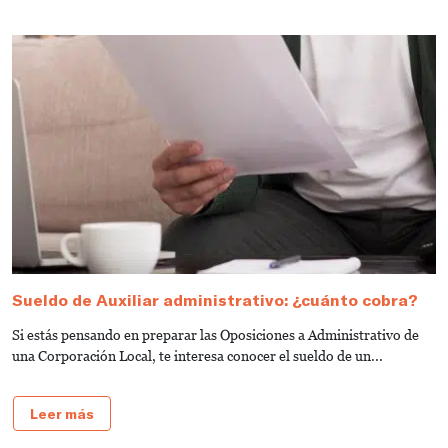
Sueldo de Auxiliar administrativo: ¿cuánto cobra?
G
a
Si estás pensando en preparar las Oposiciones a Administrativo de
S
una Corporación Local, te interesa conocer el sueldo de un...
de
Leer más