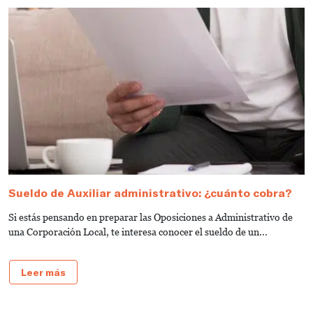
Sueldo de Auxiliar administrativo: ¿cuánto cobra?
G
a
Si estás pensando en preparar las Oposiciones a Administrativo de
S
una Corporación Local, te interesa conocer el sueldo de un...
de
Leer más