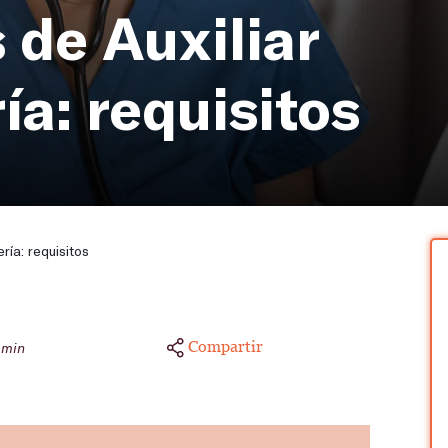
 de Auxiliar
a: requisitos
ría: requisitos
Compartir
 min