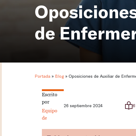
Oposiciones
de Enfermerí
Portada
»
Blog
»
Oposiciones de Auxiliar de Enferme
Escrito
por
26 septiembre 2024
6
Equipo
de