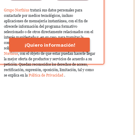
Grupo Northius
tratará sus datos personales para
contactarle por medios tecnológicos, incluso
aplicaciones de mensajería instantánea, con el fin de
ofrecerle información del programa formativo
seleccionado o de otros directamente relacionados con el
interés manifestado y, en su caso, para tramitar la
contratación correspondiente. Compartiremos su
¡Quiero información!
solicitud con las empresas que conforman el
Grupo
Northius
, con el objeto de que estas puedan hacerle llegar
la mejor oferta de productos y servicios de acuerdo a su
petición. Quedan reconocidos los derechos de acceso,
rectificación, supresión, oposición, limitación, tal y como
se explica en la
Política de Privacidad
.