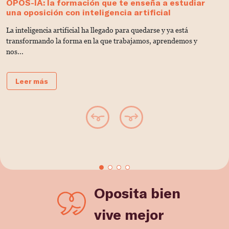
OPOS-IA: la formación que te enseña a estudiar
D
una oposición con inteligencia artificial
V
La inteligencia artificial ha llegado para quedarse y ya está
C
transformando la forma en la que trabajamos, aprendemos y
u
nos...
Leer más
Oposita bien
vive mejor