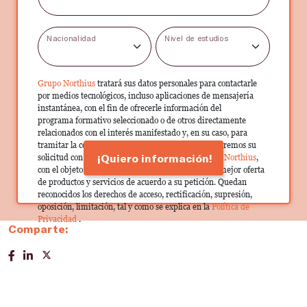
Nacionalidad
Nivel de estudios
Grupo Northius
tratará sus datos personales para contactarle
por medios tecnológicos, incluso aplicaciones de mensajería
instantánea, con el fin de ofrecerle información del
programa formativo seleccionado o de otros directamente
relacionados con el interés manifestado y, en su caso, para
tramitar la contratación correspondiente. Compartiremos su
¡Quiero información!
solicitud con las empresas que conforman el
Grupo Northius
,
con el objeto de que estas puedan hacerle llegar la mejor oferta
de productos y servicios de acuerdo a su petición. Quedan
reconocidos los derechos de acceso, rectificación, supresión,
oposición, limitación, tal y como se explica en la
Política de
Privacidad
.
Comparte: