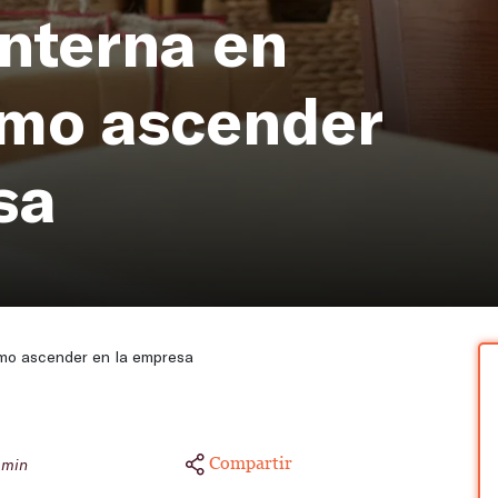
nterna en
ómo ascender
sa
ómo ascender en la empresa
Compartir
 min