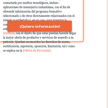
contactarle por medios tecnológicos, incluso
aplicaciones de mensajería instantánea, con el fin de
ofrecerle información del programa formativo
seleccionado o de otros directamente relacionados con el
interés manifestado y, en su caso, para tramitar la
contratación correspondiente. Compartiremos su
¡Quiero información!
solicitud con las empresas que conforman el
Grupo
Northius
, con el objeto de que estas puedan hacerle llegar
la mejor oferta de productos y servicios de acuerdo a su
petición. Quedan reconocidos los derechos de acceso,
rectificación, supresión, oposición, limitación, tal y como
se explica en la
Política de Privacidad
.