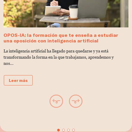
OPOS-IA: la formación que te enseña a estudiar
D
una oposición con inteligencia artificial
V
La inteligencia artificial ha llegado para quedarse y ya está
C
transformando la forma en la que trabajamos, aprendemos y
u
nos...
Leer más