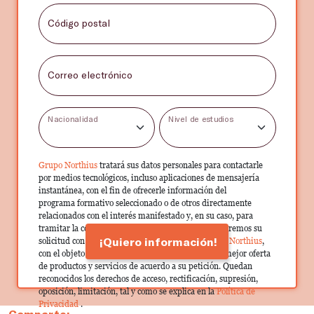
Código postal
Correo electrónico
Nacionalidad
Nivel de estudios
Grupo Northius
tratará sus datos personales para contactarle
por medios tecnológicos, incluso aplicaciones de mensajería
instantánea, con el fin de ofrecerle información del
programa formativo seleccionado o de otros directamente
relacionados con el interés manifestado y, en su caso, para
tramitar la contratación correspondiente. Compartiremos su
¡Quiero información!
solicitud con las empresas que conforman el
Grupo Northius
,
con el objeto de que estas puedan hacerle llegar la mejor oferta
de productos y servicios de acuerdo a su petición. Quedan
reconocidos los derechos de acceso, rectificación, supresión,
oposición, limitación, tal y como se explica en la
Política de
Privacidad
.
Comparte: