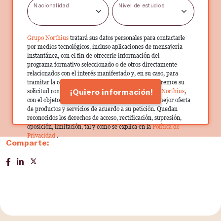
Nacionalidad
Nivel de estudios
Grupo Northius
tratará sus datos personales para contactarle
por medios tecnológicos, incluso aplicaciones de mensajería
instantánea, con el fin de ofrecerle información del
programa formativo seleccionado o de otros directamente
relacionados con el interés manifestado y, en su caso, para
tramitar la contratación correspondiente. Compartiremos su
¡Quiero información!
solicitud con las empresas que conforman el
Grupo Northius
,
con el objeto de que estas puedan hacerle llegar la mejor oferta
de productos y servicios de acuerdo a su petición. Quedan
reconocidos los derechos de acceso, rectificación, supresión,
oposición, limitación, tal y como se explica en la
Política de
Privacidad
.
Comparte: