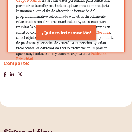
Grupo Northius
tratará sus datos personales para contactarle
por medios tecnológicos, incluso aplicaciones de mensajería
instantánea, con el fin de ofrecerle información del
programa formativo seleccionado o de otros directamente
relacionados con el interés manifestado y, en su caso, para
tramitar la contratación correspondiente. Compartiremos su
¡Quiero información!
solicitud con las empresas que conforman el
Grupo Northius
,
con el objeto de que estas puedan hacerle llegar la mejor oferta
de productos y servicios de acuerdo a su petición. Quedan
reconocidos los derechos de acceso, rectificación, supresión,
oposición, limitación, tal y como se explica en la
Política de
Privacidad
.
Comparte:
Sigue el flou