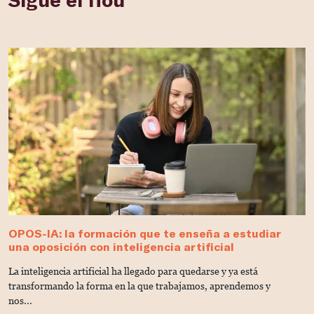
OPOS-IA: la formación que te enseña a estudiar
D
una oposición con inteligencia artificial
V
La inteligencia artificial ha llegado para quedarse y ya está
C
transformando la forma en la que trabajamos, aprendemos y
u
nos...