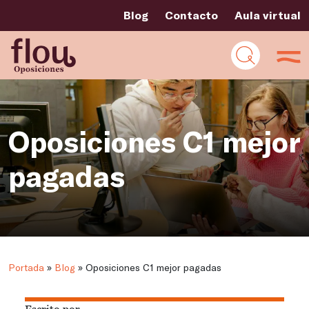
Blog
Contacto
Aula virtual
Oposiciones C1 mejor
pagadas
Portada
»
Blog
»
Oposiciones C1 mejor pagadas