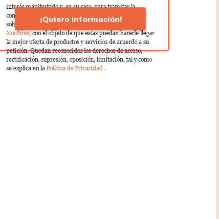
interés manifestado y, en su caso, para tramitar la
contratación correspondiente. Compartiremos su
¡Quiero información!
solicitud con las empresas que conforman el
Grupo
Northius
, con el objeto de que estas puedan hacerle llegar
la mejor oferta de productos y servicios de acuerdo a su
petición. Quedan reconocidos los derechos de acceso,
rectificación, supresión, oposición, limitación, tal y como
se explica en la
Política de Privacidad
.