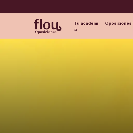
Tu academi
Oposiciones
a