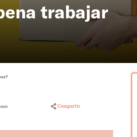
pena trabajar
eos?
Compartir
 min