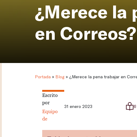
¿Merece la 
en Correos?
Portada
»
Blog
»
¿Merece la pena trabajar en Corr
Escrito
por
31 enero 2023
6
Equipo
de