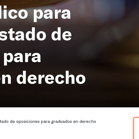
ico para
istado de
 para
en derecho
stado de oposiciones para graduados en derecho