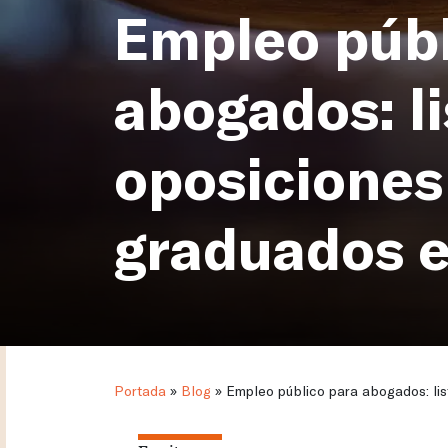
Empleo públ
abogados: l
oposiciones
graduados 
Portada
»
Blog
»
Empleo público para abogados: li