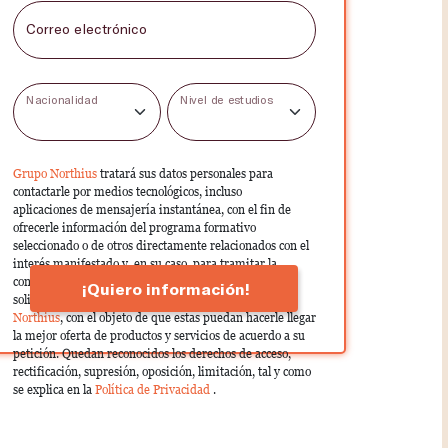
Correo electrónico
Nacionalidad
Nivel de estudios
Grupo Northius
tratará sus datos personales para
contactarle por medios tecnológicos, incluso
aplicaciones de mensajería instantánea, con el fin de
ofrecerle información del programa formativo
seleccionado o de otros directamente relacionados con el
interés manifestado y, en su caso, para tramitar la
contratación correspondiente. Compartiremos su
¡Quiero información!
solicitud con las empresas que conforman el
Grupo
Northius
, con el objeto de que estas puedan hacerle llegar
la mejor oferta de productos y servicios de acuerdo a su
petición. Quedan reconocidos los derechos de acceso,
rectificación, supresión, oposición, limitación, tal y como
se explica en la
Política de Privacidad
.