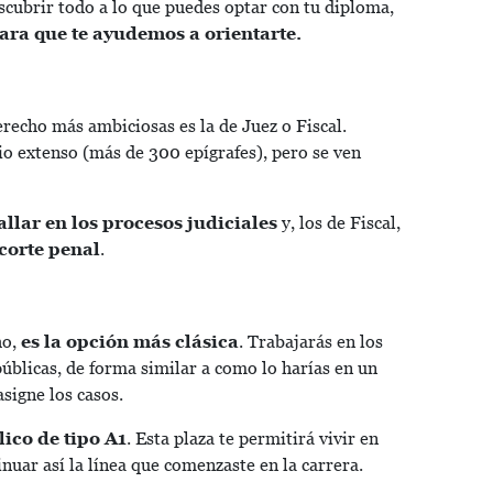
scubrir todo a lo que puedes optar con tu diploma,
para que te ayudemos a orientarte.
erecho más ambiciosas es la de Juez o Fiscal.
io extenso (más de 300 epígrafes), pero se ven
allar en los procesos judiciales
y, los de Fiscal,
corte penal
.
ho,
es la opción más clásica
. Trabajarás en los
 públicas, de forma similar a como lo harías en un
asigne los casos.
ico de tipo A1
. Esta plaza te permitirá vivir en
inuar así la línea que comenzaste en la carrera.