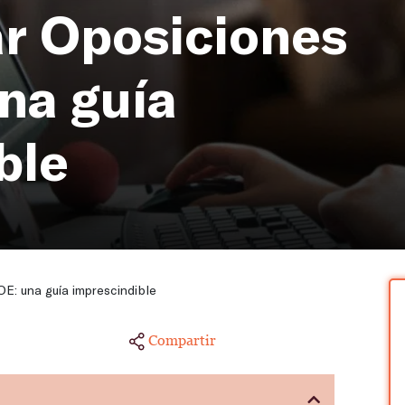
r Oposiciones
una guía
ble
E: una guía imprescindible
Compartir