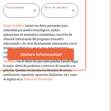
Nacionalidad
Nivel de estudios
Grupo Northius
tratará sus datos personales para
contactarle por medios tecnológicos, incluso
aplicaciones de mensajería instantánea, con el fin de
ofrecerle información del programa formativo
seleccionado o de otros directamente relacionados con el
interés manifestado y, en su caso, para tramitar la
contratación correspondiente. Compartiremos su
¡Quiero información!
solicitud con las empresas que conforman el
Grupo
Northius
, con el objeto de que estas puedan hacerle llegar
la mejor oferta de productos y servicios de acuerdo a su
petición. Quedan reconocidos los derechos de acceso,
rectificación, supresión, oposición, limitación, tal y como
se explica en la
Política de Privacidad
.