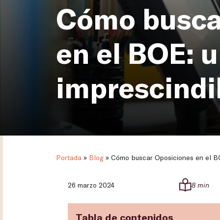
Cómo busca
en el BOE: 
imprescindi
Portada
»
Blog
»
Cómo buscar Oposiciones en el BO
26 marzo 2024
8 min
Tabla de contenidos