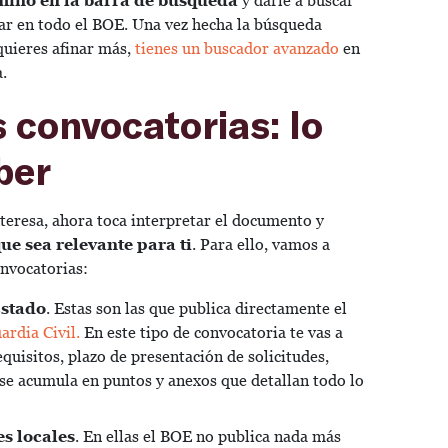
rmino en la barra de búsqueda
y darle a buscar
ar en todo el BOE. Una vez hecha la búsqueda
 quieres afinar más,
tienes un buscador avanzado
en
.
 convocatorias: lo
ber
teresa, ahora toca interpretar el documento y
e sea relevante para ti
. Para ello, vamos a
onvocatorias:
Estado
. Estas son las que publica directamente el
rdia Civil.
En este tipo de convocatoria te vas a
quisitos, plazo de presentación de solicitudes,
se acumula en puntos y anexos que detallan todo lo
s locales
. En ellas el BOE no publica nada más