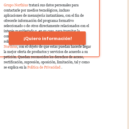
Grupo Northius
tratará sus datos personales para
contactarle por medios tecnológicos, incluso
aplicaciones de mensajería instantánea, con el fin de
ofrecerle información del programa formativo
seleccionado o de otros directamente relacionados con el
interés manifestado y, en su caso, para tramitar la
contratación correspondiente. Compartiremos su
¡Quiero información!
solicitud con las empresas que conforman el
Grupo
Northius
, con el objeto de que estas puedan hacerle llegar
la mejor oferta de productos y servicios de acuerdo a su
petición. Quedan reconocidos los derechos de acceso,
rectificación, supresión, oposición, limitación, tal y como
se explica en la
Política de Privacidad
.