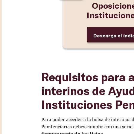
Oposicion
Institucion
Descarga el índi
Requisitos para a
interinos de Ayu
Instituciones Pen
Para poder acceder a la bolsa de interinos 
Penitenciarias debes cumplir con una serie
formar parte de las listas
.