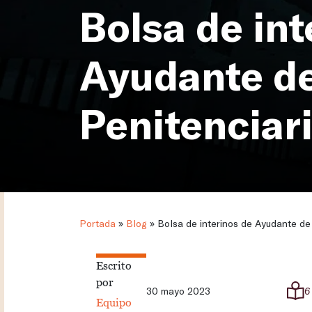
Bolsa de int
Ayudante de
Penitenciar
Portada
»
Blog
»
Bolsa de interinos de Ayudante de 
Escrito
por
30 mayo 2023
6
Equipo